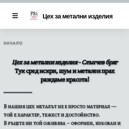
Цех за метални изделия
НАЧАЛО
Цех за метални изделия - Слънчев бряг
Тук сред искри, шум и метален прах
раждаме красота!
В нашия цех металът не е просто материал —
той е характер, тежест и достойнство.
В ръцете ни той оживява – оформен, изкован и