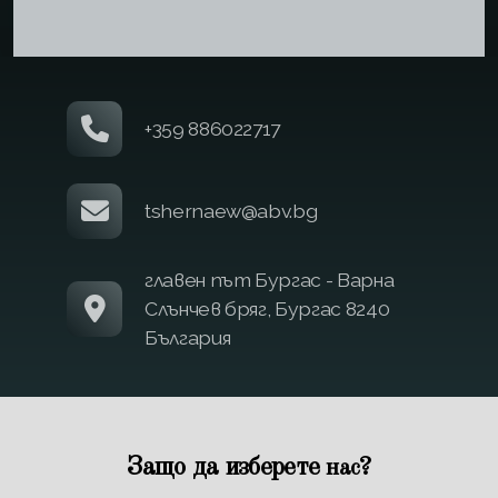
+359 886022717
tshernaew@abv.bg
главен път Бургас - Варна
Слънчев бряг, Бургас 8240
България
Защо да изберете
?
нас